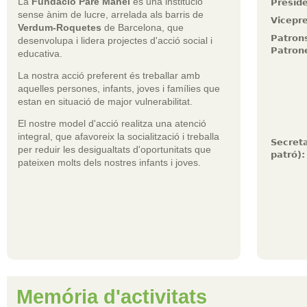
La
Fundació Pare Manel
és una institució
Presid
sense ànim de lucre, arrelada als barris de
Vicepre
Verdum-Roquetes
de Barcelona, que
Patrons
desenvolupa i lidera projectes d'acció social i
Patron
educativa.
La nostra acció preferent és treballar amb
aquelles persones, infants, joves i famílies que
estan en situació de major vulnerabilitat.
El nostre model d'acció realitza una atenció
integral, que afavoreix la socialització i treballa
Secreta
per reduir les desigualtats d'oportunitats que
patró):
pateixen molts dels nostres infants i joves.
Memória d'activitats