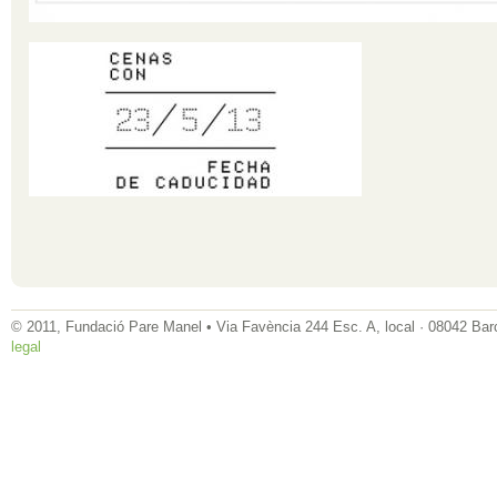
© 2011, Fundació Pare Manel • Via Favència 244 Esc. A, local · 08042 Bar
legal