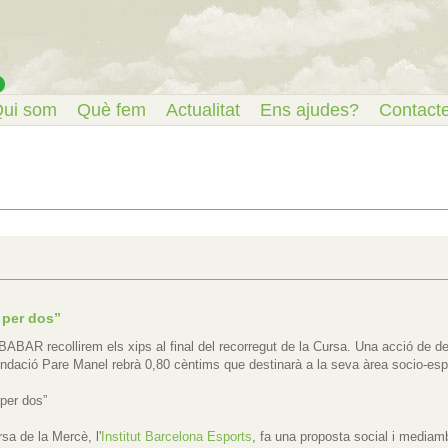
ui som
Què fem
Actualitat
Ens ajudes?
Contact
 per dos”
BABAR recollirem els xips al final del recorregut de la Cursa. Una acció de 
 Fundació Pare Manel rebrà 0,80 cèntims que destinarà a la seva àrea socio-e
per dos”
sa de la Mercè, l'
Institut Barcelona Esports
, fa una proposta social i mediam