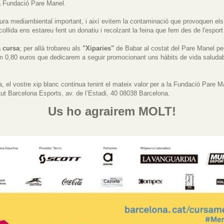
a Fundació Pare Manel.
ura mediambiental important, i així evitem la contaminació que provoquen el
ollida ens estareu fent un donatiu i recolzant la feina que fem des de l'esport
a cursa
; per allà trobareu als
"Xiparies"
de Babar al costat del Pare Manel per 
rem 0,80 euros que dedicarem a seguir promocionant uns hàbits de vida saludabl
a, el vostre xip blanc continua tenint el mateix valor per a la Fundació Pare M
itut Barcelona Esports, av. de l’Estadi, 40 08038 Barcelona.
Us ho agrairem MOLT!