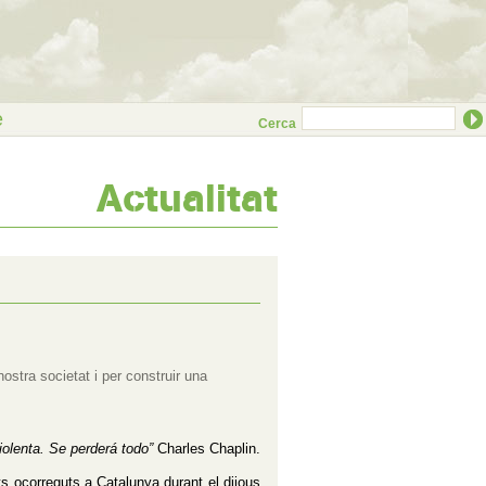
e
Cerca
Actualitat
ostra societat i per construir una
iolenta. Se perderá todo”
Charles Chaplin
.
ts ocorreguts a Catalunya durant el dijous