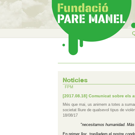
Q
Noticies
FPM
[2017.08.18] Comunicat sobre els a
Més que mai, us animem a totes a sumar fo
societat lliure de qualsevol tipus de violè
18/08/17
"necesitamos humanidad. Más qu
En primer lloc, traslladem el nostre cond