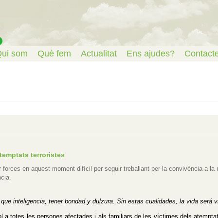
ui som
Què fem
Actualitat
Ens ajudes?
Contact
temptats terroristes
rces en aquest moment difícil per seguir treballant per la convivència a la n
ncia.
e inteligencia, tener bondad y dulzura. Sin estas cualidades, la vida será v
ol a totes les persones afectades i als familiars de les víctimes dels atempta