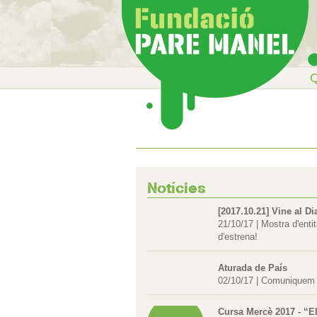
Q
Notícies
[2017.10.21] Vine al Di
21/10/17
|
Mostra d'enti
d'estrena!
Aturada de País
02/10/17
|
Comuniquem qu
Cursa Mercè 2017 - “El