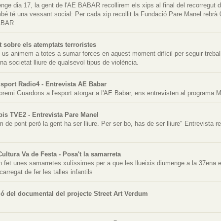
ge dia 17, la gent de l'AE BABAR recollirem els xips al final del recorregut 
é té una vessant social: Per cada xip recollit la Fundació Pare Manel rebrà 
BABAR
 sobre els atemptats terroristes
us animem a totes a sumar forces en aquest moment difícil per seguir treball
una societat lliure de qualsevol tipus de violència.
sport Radio4 - Entrevista AE Babar
premi Guardons a l'esport atorgar a l'AE Babar, ens entrevisten al programa 
pis TVE2 - Entrevista Pare Manel
m de pont però la gent ha ser lliure. Per ser bo, has de ser lliure" Entrevista
Cultura Va de Festa - Posa't la samarreta
 fet unes samarretes xulíssimes per a que les llueixis diumenge a la 37ena ed
arregat de fer les talles infantils
ió del documental del projecte Street Art Verdum