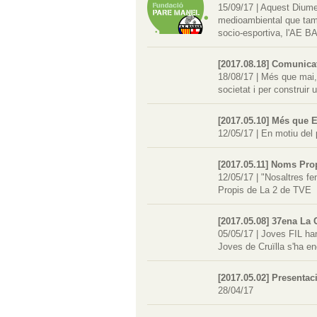
15/09/17
|
Aquest Diumen
medioambiental que tamb
socio-esportiva, l'AE 
[2017.08.18] Comunicat
18/08/17
|
Més que mai, 
societat i per construir 
[2017.05.10] Més que E
12/05/17
|
En motiu del 
[2017.05.11] Noms Pro
12/05/17
|
"Nosaltres fe
Propis de La 2 de TVE
[2017.05.08] 37ena La 
05/05/17
|
Joves FIL han
Joves de Cruïlla s'ha enc
[2017.05.02] Presentac
28/04/17