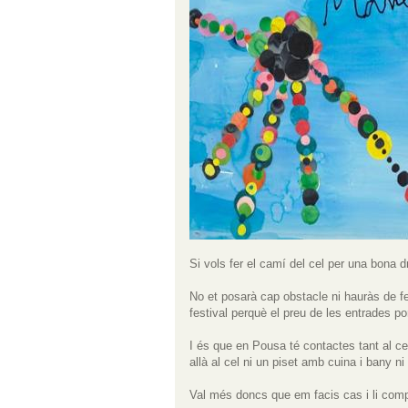
Si vols fer el camí del cel per una bona dr
No et posarà cap obstacle ni hauràs de fe
festival perquè el preu de les entrades por
I és que en Pousa té contactes tant al cel
allà al cel ni un piset amb cuina i bany ni
Val més doncs que em facis cas i li compri