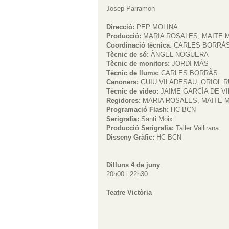
Josep Parramon
Direcció:
PEP MOLINA
Producció:
MARIA ROSALES, MAITE M
Coordinació tècnica
: CARLES BORRÀ
Tècnic de só:
ÀNGEL NOGUERA
Tècnic de monitors:
JORDI MÀS
Tècnic de llums:
CARLES BORRÀS
Canoners:
GUIU VILADESAU, ORIOL 
Tècnic de video:
JAIME GARCÍA DE V
Regidores:
MARIA ROSALES, MAITE M
Programació Flash:
HC BCN
Serigrafía:
Santi Moix
Producció Serigrafia:
Taller Vallirana
Disseny Gràfic:
HC BCN
Dilluns 4 de juny
20h00 i 22h30
Teatre Victòria