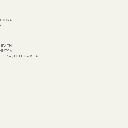
OLINA.
S
RUFACH
INUESA
OLINA, HELENA VILÀ