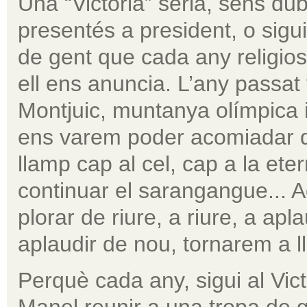
Una “Victòria” seria, sens dub
presentés a president, o sigui
de gent que cada any religio
ell ens anuncia. L’any passat
Montjuic, muntanya olímpica i s
ens varem poder acomiadar d
llamp cap al cel, cap a la eter
continuar el sarangangue... A
plorar de riure, a riure, a apla
aplaudir de nou, tornarem a ll
Perquè cada any, sigui al Vict
Manel reunir a una tropa de 