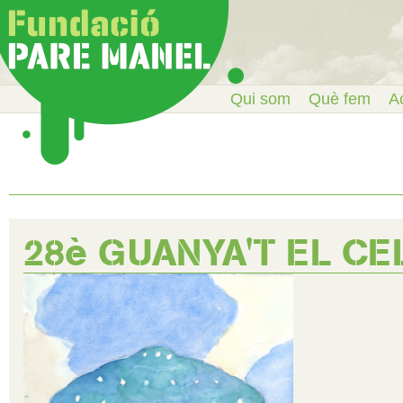
Qui som
Què fem
Ac
28è GUANYA'T EL CE