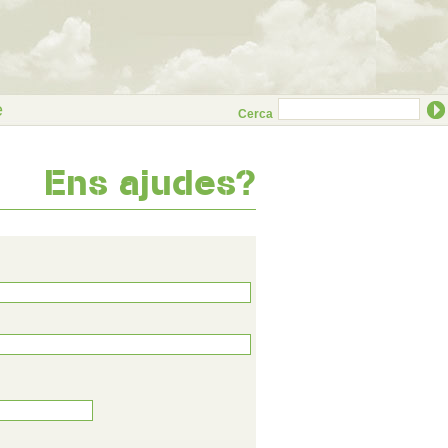
e
Cerca
Ens ajudes?