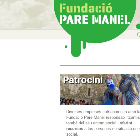
Q
Diverses empreses col•laboren ja amb l
Fundació Pare Manel responsabilitzant-
també del seu entorn social i
oferint
recursos
a les persones en situació de r
social.