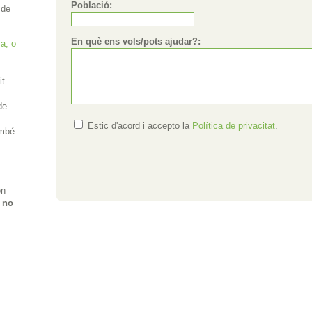
Població:
 de
En què ens vols/pots ajudar?:
a, o
it
de
Estic d'acord i accepto la
Política de privacitat
.
ambé
en
,
no