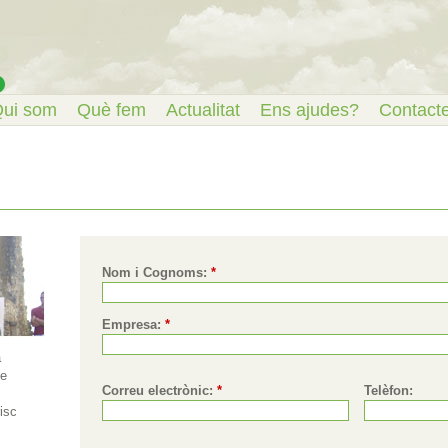
ui som
Què fem
Actualitat
Ens ajudes?
Contact
Nom i Cognoms:
*
Empresa:
*
a
se
Correu electrònic:
*
Telèfon:
isc