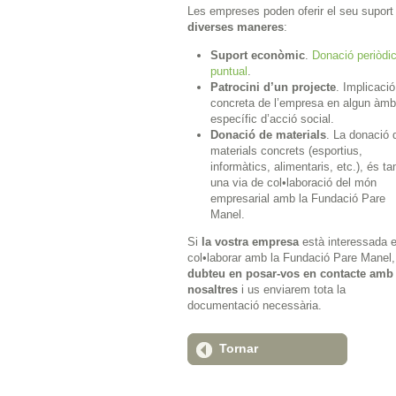
Les empreses poden oferir el seu suport
diverses maneres
:
Suport econòmic
.
Donació periòdic
puntual
.
Patrocini d’un projecte
. Implicació
concreta de l’empresa en algun àmb
específic d’acció social.
Donació de materials
. La donació 
materials concrets (esportius,
informàtics, alimentaris, etc.), és t
una via de col•laboració del món
empresarial amb la Fundació Pare
Manel.
Si
la vostra empresa
està interessada 
col•laborar amb la Fundació Pare Manel
dubteu en posar-vos en contacte amb
nosaltres
i us enviarem tota la
documentació necessària.
Tornar