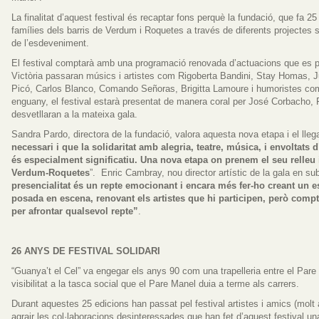
La finalitat d’aquest festival és recaptar fons perquè la fundació, que fa 2
famílies dels barris de Verdum i Roquetes a través de diferents projectes s
de l’esdeveniment.
El festival comptarà amb una programació renovada d’actuacions que es p
Victòria passaran músics i artistes com Rigoberta Bandini, Stay Homas, J
Picó, Carlos Blanco, Comando Señoras, Brigitta Lamoure i humoristes com
enguany, el festival estarà presentat de manera coral per José Corbacho,
desvetllaran a la mateixa gala.
Sandra Pardo, directora de la fundació, valora aquesta nova etapa i el lleg
necessari i que la solidaritat amb alegria, teatre, música, i envoltat
és especialment significatiu. Una nova etapa on prenem el seu relleu 
Verdum-Roquetes
”. Enric Cambray, nou director artístic de la gala en su
presencialitat és un repte emocionant i encara més fer-ho creant un
posada en escena, renovant els artistes que hi participen, però compt
per afrontar qualsevol repte”
.
26 ANYS DE FESTIVAL SOLIDARI
“Guanya’t el Cel” va engegar els anys 90 com una trapelleria entre el Par
visibilitat a la tasca social que el Pare Manel duia a terme als carrers.
Durant aquestes 25 edicions han passat pel festival artistes i amics (molt
agrair les col·laboracions desinteressades que han fet d’aquest festival una