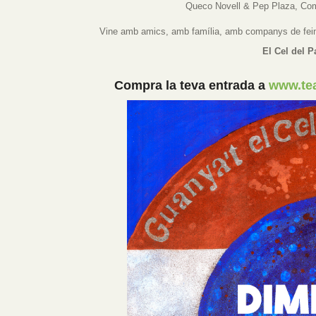
Queco Novell & Pep Plaza, Com
Vine amb amics, amb família, amb companys de feina!
El Cel del Pa
Compra la teva entrada a
www.tea