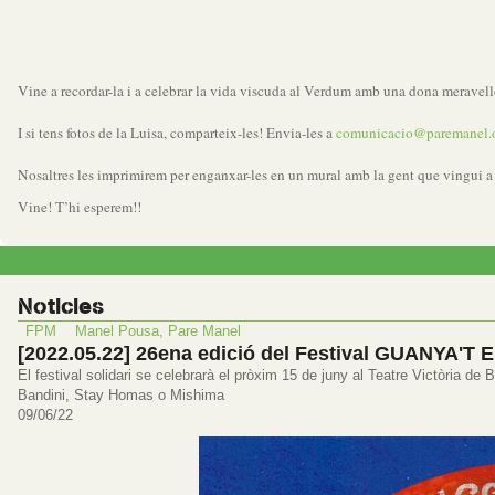
Vine a recordar-la i a celebrar la vida viscuda al Verdum amb una dona meravell
I si tens fotos de la Luisa, comparteix-les! Envia-les a
comunicacio@paremanel.
Nosaltres les imprimirem per enganxar-les en un mural amb la gent que vingui a 
Vine! T’hi esperem!!
Noticies
FPM
Manel Pousa, Pare Manel
[2022.05.22] 26ena edició del Festival GUANYA'
El festival solidari se celebrarà el pròxim 15 de juny al Teatre Victòria 
Bandini, Stay Homas o Mishima
09/06/22