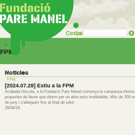
Cerca
Qui som
Què fem
Act
FPM
Noticies
FPM
[2024.07.28] Estiu a la FPM
Acabada l'escola, a la Fundació Pare Manel comença la campanya d'estiu p
propostes de lleure que oferim per un altre estiu inoblidable. Més de 300 n
de juny i s'allarguen fins al final de juliol.
28/06/24