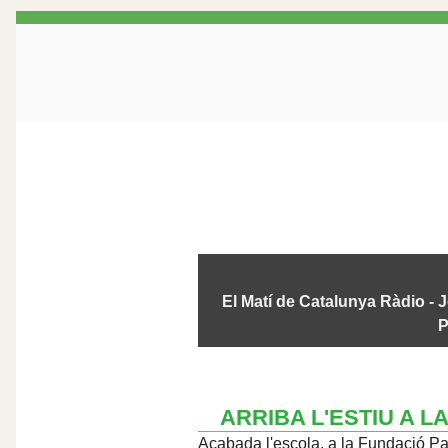
El Matí de Catalunya Ràdio -
P
ARRIBA L'ESTIU A L
Acabada l'escola, a la Fundació P