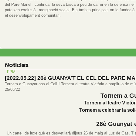
del Pare Manel i continuar la seva tasca a peu de carrer en la defensa i el
pateixen exclusió i marginació social. Els àmbits principals on la fundació c
el desenvolupament comunitari.
Noticies
FPM
[2022.05.22] 26è GUANYA'T EL CEL DEL PARE M
Tornem a Guanyar-nos el Cel!!! Tornem al teatre Victòria a omplir-lo de músic
25/05/22
Tornem a Gu
Tornem al teatre Victòri
Tornem a celebrar la solid
26è Guanyat e
Un cartell de luxe què es desvetllarà dijous 26 de maig al Luz de Gas. T