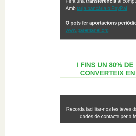
Fent una
transferència
al comp
Amb
tarja bancària o PayPal
O pots fer aportacions periòdi
www.paremanel.org
I FINS UN 80% D
CONVERTEIX EN
Recorda facilitar-nos les teves
i dades de contacte per a fer